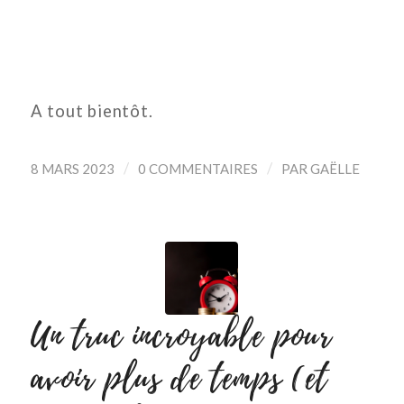
A tout bientôt.
/
/
8 MARS 2023
0 COMMENTAIRES
PAR
GAËLLE
Un truc incroyable pour
avoir plus de temps (et